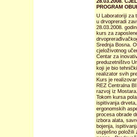
28.03.2008. C
PROGRAM OBUK
U Laboratoriji za t
u drvopreradi zav
28.03.2008. godi
kurs za zaposlene
drvoprerađivačkog
Srednja Bosna. O
cjeloživotnog uče
Centar za inovativ
preduzetništvo Un
koji je bio tehnički
realizator svih pr
Kurs je realizov
REZ Centralna BIH
razvoj iz Mostara
Tokom kursa polazn
ispitivanja drvet
ergonomskih aspek
procesa obrade dr
izbora alata, savr
bojenja, ispitivan
uspješno položili 