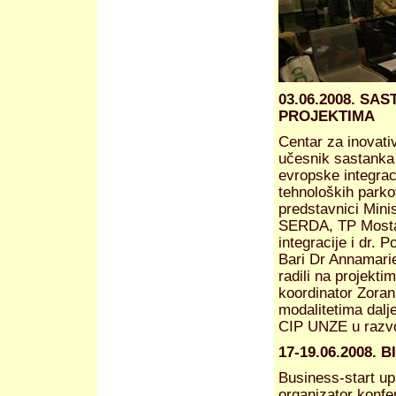
03.06.2008. S
PROJEKTIMA
Centar za inovativ
učesnik sastanka 
evropske integrac
tehnoloških parko
predstavnici Mini
SERDA, TP Mostar,
integracije i dr. P
Bari Dr Annamarie
radili na projekti
koordinator Zoran
modalitetima dalj
CIP UNZE u razvo
17-19.06.2008.
Business-start up
organizator konfe