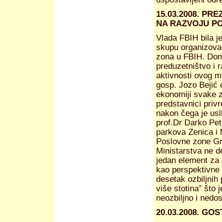
15.03.2008. P
NA RAZVOJU P
Vlada FBIH bila 
skupu organizova
zona u FBIH. Doma
preduzetništvo i 
aktivnosti ovog m
gosp. Jozo Bejić 
ekonomiji svake z
predstavnici priv
nakon čega je usl
prof.Dr Darko Pet
parkova Zenica i 
Poslovne zone Gra
Ministarstva ne de
jedan element za 
kao perspektivne
desetak ozbiljnih 
više stotina” što 
neozbiljno i nedo
20.03.2008. GO