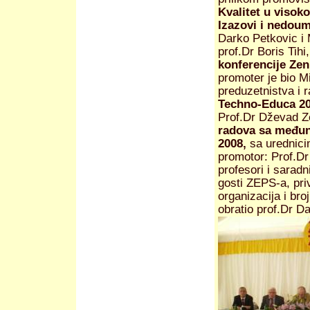
Kvalitet u visok
Izazovi i nedou
Darko Petkovic i 
prof.Dr Boris Tihi
konferencije Ze
promoter je bio Mi
preduzetnistva i 
Techno-Educa 2
Prof.Dr Dževad Z
radova sa međun
2008,
sa urednici
promotor: Prof.Dr
profesori i saradni
gosti ZEPS-a, priv
organizacija i bro
obratio prof.Dr D