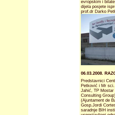
evropskim i bilat
dijela posjete isp
prof.dr Darko Pet
06.03.2008. R
Predstavnici Cent
Petković i Mr sci
Jahić, TP Mostar
Consulting Group)
(Ajuntament de B
Gosp.Jordi Corte
saradnje BIH insti
uspostavljeni odre