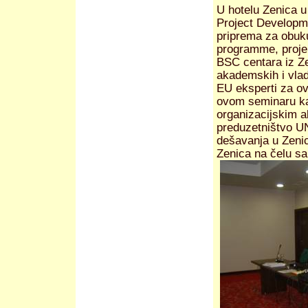
U hotelu Zenica u
Project Developme
priprema za obuku
programme, projek
BSC centara iz Ze
akademskih i vladi
EU eksperti za ov
ovom seminaru kak
organizacijskim a
preduzetništvo U
dešavanja u Zeni
Zenica na čelu s