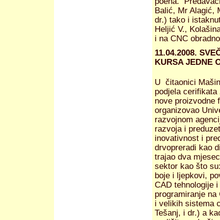
poena. Predavači 
Balić, Mr Alagić,
dr.) tako i istakn
Heljić V., Kolašina
i na CNC obradnom
11.04.2008. S
KURSA JEDNE 
U čitaonici Mašin
podjela cerifika
nove proizvodne f
organizovao Unive
razvojnom agenci
razvoja i preduzet
inovativnost i pre
drvopreradi kao d
trajao dva mjesec
sektor kao što su
boje i ljepkovi, 
CAD tehnologije i
programiranje na
i velikih sistema 
Tešanj, i dr.) a k