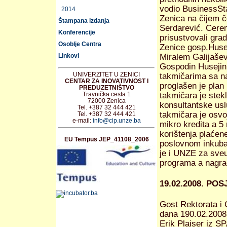
vodio BusinessSt
2014
Zenica na čijem č
Štampana izdanja
Serdarević. Cerem
Konferencije
prisustvovali gra
Osoblje Centra
Zenice gosp.Husej
Linkovi
Miralem Galijašev
Gospodin Husejin 
UNIVERZITET U ZENICI
takmičarima sa na
CENTAR ZA INOVATIVNOST I
proglašen je plan
PREDUZETNIŠTVO
Travnička cesta 1
takmičara je stekl
72000 Zenica
konsultantske usl
Tel. +387 32 444 421
takmičara je osvo
Tel. +387 32 444 421
e-mail:
info@cip.unze.ba
mikro kredita a 5
korištenja plaćene
EU Tempus JEP_41108_2006
poslovnom inkubat
je i UNZE za sve
programa a nagrad
19.02.2008. P
Gost Rektorata i
dana 190.02.2008.
Erik Plaiser iz 