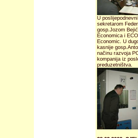
U poslijepodnevni
sekretarom Federa
gosp.Jozom Bejić
Economica i ECOS
Economic. U dug
kasnije gosp.Anto
načinu razvoja PC
kompanija iz posl
preduzetništva.