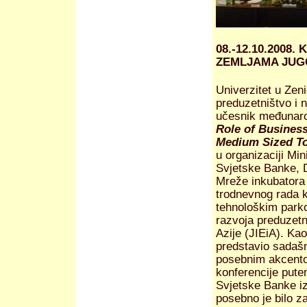
08.-12.10.200
ZEMLJAMA JUG
Univerzitet u Zeni
preduzetništvo i 
učesnik međunaro
Role of Business
Medium Sized T
u organizaciji Mi
Svjetske Banke, 
Mreže inkubatora 
trodnevnog rada k
tehnološkim park
razvoja preduzetn
Azije (JIEiA). Kao
predstavio sadašn
posebnim akcentom
konferencije pute
Svjetske Banke iz
posebno je bilo 