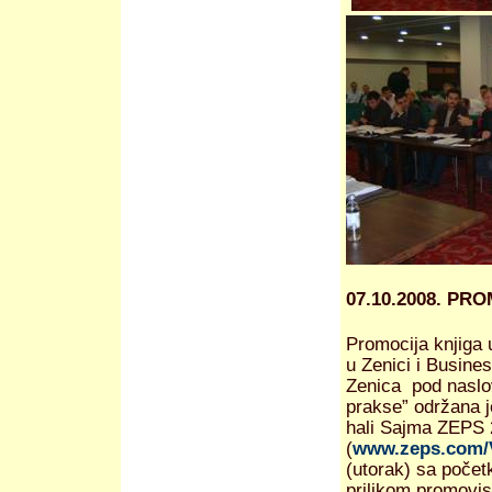
07.10.2008. PR
Promocija knjiga 
u Zenici i Busine
Zenica pod naslo
prakse” održana j
hali Sajma ZEPS
(
www.zeps.com/
(utorak) sa poče
prilikom promovis