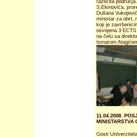
različita područj
S.Ekinovića, pror
Dušana Vukojevića
ministar za obrt,
koji je završenic
osvojena 3 ECTS 
na čelu sa direk
Ismarom Alagiće
11.04.2008. P
MINISTARSTVA 
Gosti Univerzitet