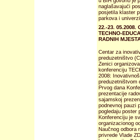
u BIH govorio je 
naglašavajući pos
posjetila klaster
parkova i univerzi
22.-23. 05.200
TECHNO-EDUCA 
RADNIH MJEST
Centar za inovativ
preduzetništvo (C
Zenici organizova
konferenciju T
2008: Inovativnoš
preduzetništvom d
Prvog dana Konfe
prezentacije rado
sajamskoj prezent
podnevnoj pauzi p
pogledaju poster 
Konferenciju je s
organizacionog od
Naučnog odbora r
privrede Vlade Z