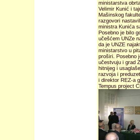
ministarstva obrta
Velimir Kunić i ta
Mašinskog fakultet
razgovori nastavi
ministra Kunića s
Posebno je bilo g
učešćem UNZe na n
da je UNZE najakt
ministarstvo u pit
proširi. Posebno 
učestvuju i grad Z
hitnijeg i usagla
razvoja i preduze
i direktor REZ-a 
Tempus project C