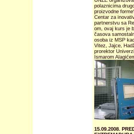
UNZE organizovano
polaznicima drug
proizvodne forme“
Centar za inovati
partnerstvu sa R
om, ovaj kurs je b
časova samostaln
osoba iz MSP kao 
Vitez, Jajce, Hadž
prorektor Univerzi
Ismarom Alagićem
15.09.2008. P