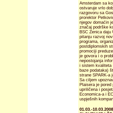
Amsterdam sa k
ostvaruje vrlo do
razgovoru sa Gos
prorektor Petković
njegov domaćin j
značaj podrške k
BSC Zenica daju 
pitanju razvoj nov
programa, organiz
postdiplomskih stu
promociji preduz
je govora i o pr
nepostojanja info
i sistem kvaliteta
baze podataka) št
strane SPARK-a j
Sa ciljem upoznav
Plaisera je pored
upriličena i posj
Economica-a i EC
uspješnih kompan
01.03.-10.03.