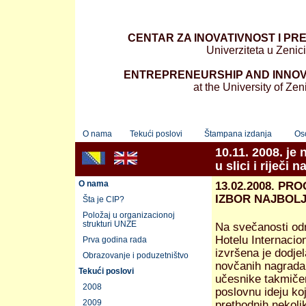
CENTAR ZA INOVATIVNOST I PR
Univerziteta u Zenici
ENTREPRENEURSHIP AND INNOV
at the University of Zen
O nama
Tekući poslovi
Štampana izdanja
Os
10.11. 2008. je
u slici i riječi
O nama
13.02.2008. P
IZBOR NAJBOL
Šta je CIP?
Položaj u organizacionoj
strukturi UNZE
Na svečanosti od
Hotelu Internacion
Prva godina rada
izvršena je dodjel
Obrazovanje i poduzetništvo
novčanih nagrada
Tekući poslovi
učesnike takmičen
2008
poslovnu ideju koj
2009
prethodnih nekoli