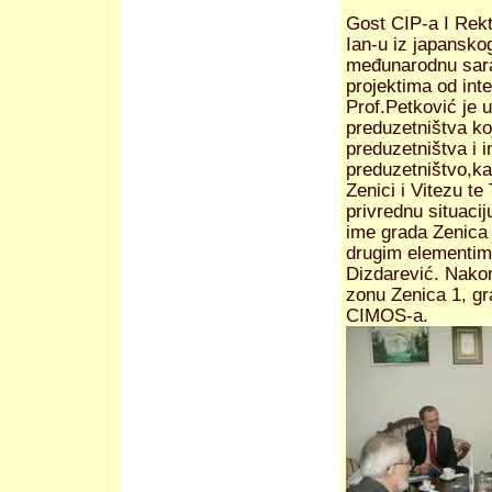
Gost CIP-a I Rekt
Ian-u iz japansko
međunarodnu sara
projektima od int
Prof.Petković je
preduzetništva ko
preduzetništva i i
preduzetništvo,k
Zenici i Vitezu t
privrednu situaci
ime grada Zenica 
drugim elementima
Dizdarević. Nako
zonu Zenica 1, gr
CIMOS-a.