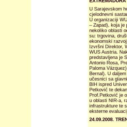
EXTREMADURA
U Sarajevskom ho
cjelodnevni sast
U organizaciji WU
– Zapad), koja je
nekoliko oblasti 
su: trgovina, dru
ekonomski razvoj,
Izvršni Direktor,
WUS Austria. Na
predstavljena je 
Antonio Rosa, Pr
Paloma Vázquez) t
Bernal). U daljem
učesnici sa glavn
BIH ispred Univer
Petković te deka
Prof.Petković je 
u oblasti NIR-a, 
infrastrukture te
eksterne evaluaci
24.09.2008. T