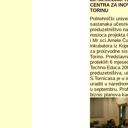
CENTRA ZA INO
TORINU
Politehnički unive
sastanaka učesni
preduzetništvo n
nosioca projekta 
i Mr sci.Amele Ću
inkubatora iz Kop
za proizvodne sis
Torino. Predstavni
proteklih 6 mjese
Techno-Educa 200
preduzetništva, u
S.Tornicasa je u 
uraditi u naredno
u septembru. Prof
biznis planova kao