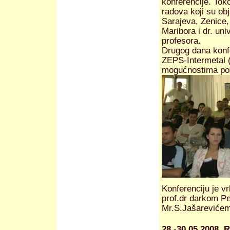
konferencije. Tok
radova koji su obj
Sarajeva, Zenice,
Maribora i dr. uni
profesora.
Drugog dana konfe
ZEPS-Intermetal 
mogućnostima po
Konferenciju je v
prof.dr darkom Pe
Mr.S.Jašarevićem
28.-30.05.2008