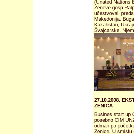
(Unated Nations 
Ženeve gosp.Ralp
učestvovali preds
Makedonija, Bugar
Kazahstan, Ukraji
Švajcarske, Njem
27.10.2008. E
ZENICA
Busines start up C
posebno CIM UNZE 
odmah po početku 
Zenice. U smislu 