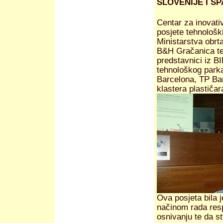
SLOVENIJE I ŠP
Centar za inovati
posjete tehnološk
Ministarstva obrta
B&H Gračanica te
predstavnici iz BI
tehnološkog parka
Barcelona, TP Bar
klastera plastiča
Ova posjeta bila j
načinom rada resp
osnivanju te da s