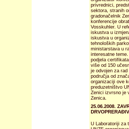
privrednici, pred
sektora, stranih o
gradonačelnik Ze
konferencije obra
Vosskuhler. U refe
iskustva u izmjen
iskustva u organiz
tehnoloških parko
ministarstava u ra
interesatne teme.
podjela certifika
više od 150 učes
je odvojen za rad
područja od znača
organizaciji ove 
preduzetništvo U
Zenici izvrsno je
Zenica.
25.06.2008. ZA
DRVOPRERAĐI
U Laboratoriji za 