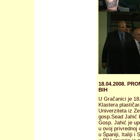
18.04.2008. P
BIH
U Gračanici je 1
Klastera plastiča
Univerziteta iz Ze
gosp.Sead Jahić k
Gosp. Jahić je up
u ovoj privrednoj 
u Španiji, Italiji