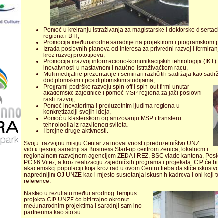
Pomoć u kreiranju istraživanja za magistarske i doktorske disertaci
regiona i BIH,
Promocija međunarodne saradnje na projektnom i programskom p
Izrada poslovnih planova od interesa za privredni razvoj i formira
kroz razvoj prototipova,
Promocija i razvoj informaciono-komunikacijskih tehnologija (IK
inovatvnosti u nastavnom i naučno-istraživačkom radu,
Multimedijalne prezentacije i seminari različitih sadržaja kao sa
dodiplomskim i postdiplomskim studijama,
Programi podrške razvoju spin-off i spin-out firmi unutar
akademske zajednice i pomoć MSP regiona za jači poslovni
rast i razvoj,
Pomoć inovatorima i preduzetnim ljudima regiona u
konkretizaciji svojih ideja,
Pomoć u klasterskom organizovanju MSP i transferu
tehnologija iz razvijenog svijeta,
I brojne druge aktivnosti.
Svoju razvojnu misiju Centar za inovativnost i preduzetništvo UNZE
vidi u tjesnoj saradnji sa Business Start-up centrom Zenica, lokalnom i
regionalnom razvojnom agencijom ZEDA i REZ, BSC vlade kantona, Posl
PC 96 Vitez, a kroz realizaciju zajedničkih programa i projekata. CIP će b
akademskoj populaciji koja kroz rad u ovom Centru treba da stiče iskustvo
naprednijim OJ UNZE kao i mjesto susretanja iskusnih kadrova i oni koji t
reference.
Nastao u rezultatu međunarodnog Tempus
projekta CIP UNZE će biti trajno okrenut
međunarodnim projektima i saradnji sam ino-
partnerima kao što su: