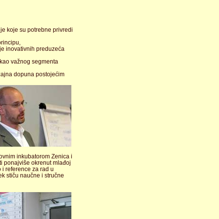
je koje su potrebne privredi
rincipu,
nje inovativnih preduzeća
T) kao važnog segmenta
držajna dopuna postojećim
ovnim inkubatorom Zenica i
iti ponajviše okrenut mlađoj
 i reference za rad u
ek stiču naučne i stručne