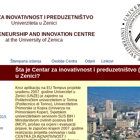
A INOVATIVNOST I PREDUZETNIŠTVO
Univerziteta u Zenici
NEURSHIP AND INNOVATION CENTRE
at the University of Zenica
i
Štampana izdanja
Osoblje Centra
Odjeli
Linkovi
Šta je Centar za inovativnost i preduzetništvo 
u Zenici?
Kroz aplikaciju na EU Tempus projekte
urađenu 2007. godine Univerzitet u
Zenici (UNZE) je zajedno sa
Politehničkim univerzitetom iz Torina
(Politecnico di Torino), Univerzitetom
Primorske iz Kopra (Univerza na
Primorskem Koper), Svjetskim
univerzitetskim servisom-SUS BIH i
2015.
Ministarstvom civilnih poslova BIH
(MCP), prošao na ocjeni i evaluaciji
vo
prijave, te započeo krajem 2007. godine
realizaciju projekta osnivanja i rada
CENTRA ZA INOVATIVNOST I