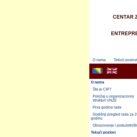
CENTAR Z
ENTREPRE
O nama
Tekući poslov
O nama
Šta je CIP?
Položaj u organizacionoj
strukturi UNZE
Prva godina rada
Godišnji pregled rada za 
godinu
Obrazovanje i poduzetništ
Tekući poslovi