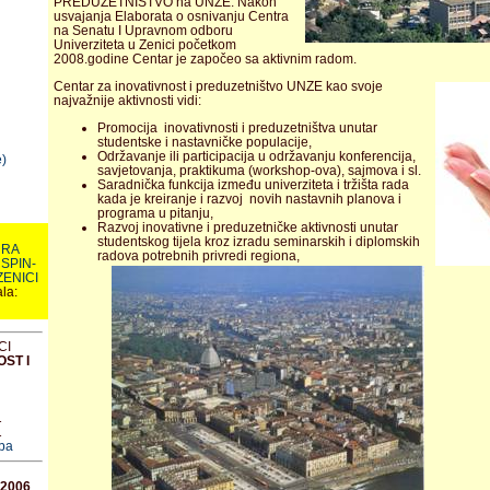
PREDUZETNIŠTVO na UNZE. Nakon
usvajanja Elaborata o osnivanju Centra
na Senatu I Upravnom odboru
Univerziteta u Zenici početkom
2008.godine Centar je započeo sa aktivnim radom.
Centar za inovativnost i preduzetništvo UNZE kao svoje
najvažnije aktivnosti vidi:
Promocija inovativnosti i preduzetništva unutar
studentske i nastavničke populacije,
Održavanje ili participacija u održavanju konferencija,
)
savjetovanja, praktikuma (workshop-ova), sajmova i sl.
Saradnička funkcija između univerziteta i tržišta rada
kada je kreiranje i razvoj novih nastavnih planova i
programa u pitanju,
Razvoj inovativne i preduzetničke aktivnosti unutar
studentskog tijela kroz izradu seminarskih i diplomskih
URA
radova potrebnih privredi regiona,
 SPIN-
ZENICI
la:
CI
ST I
1
1
ba
2006