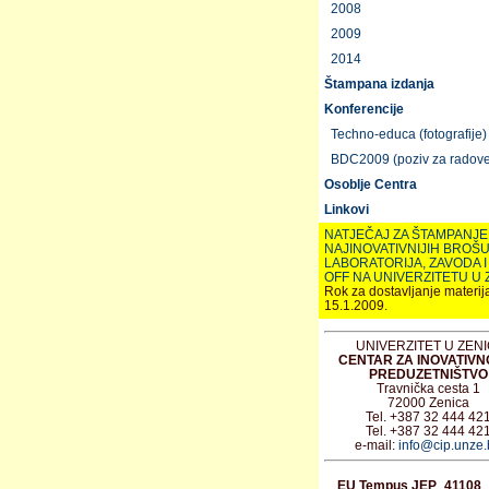
2008
2009
2014
Štampana izdanja
Konferencije
Techno-educa (fotografije)
BDC2009 (poziv za radove
Osoblje Centra
Linkovi
NATJEČAJ ZA ŠTAMPANJE
NAJINOVATIVNIJIH BROŠ
LABORATORIJA, ZAVODA I
OFF NA UNIVERZITETU U 
Rok za dostavljanje materija
15.1.2009.
UNIVERZITET U ZENI
CENTAR ZA INOVATIVNO
PREDUZETNIŠTVO
Travnička cesta 1
72000 Zenica
Tel. +387 32 444 42
Tel. +387 32 444 42
e-mail:
info@cip.unze.
EU Tempus JEP_41108_